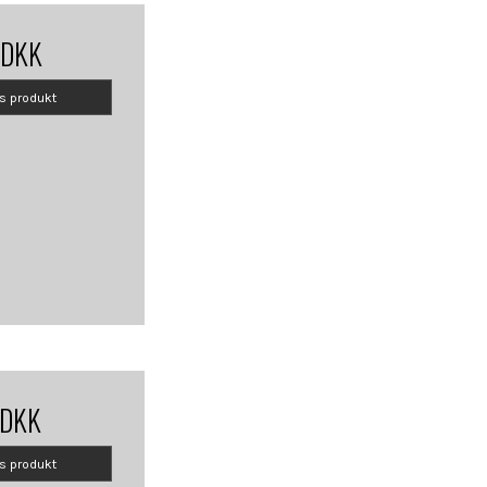
 DKK
is produkt
 DKK
is produkt