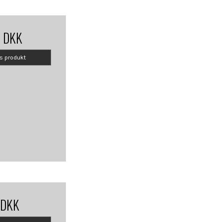
0 DKK
is produkt
 DKK