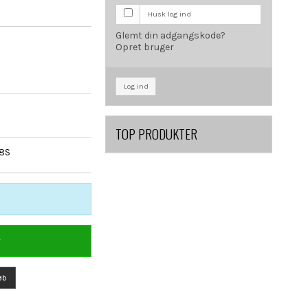
Husk log ind
Glemt din adgangskode?
Opret bruger
Log ind
TOP PRODUKTER
 8S
r
øb