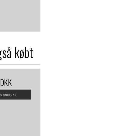
gså købt
 DKK
is produkt