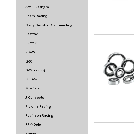
Artful Dodgers
Boom Racing
Crazy Crawler - Skumindlæg
Fastrax
Furitek
RC4WD
GRC
GPM Racing
INJORA
MIP-Dele
J-Concepts
Pro-Line Racing
Robinson Racing
RPM-Dele
Samix