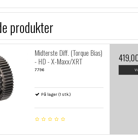
de produkter
Midterste Diff. (Torque Bias)
419,0
- HD - X-Maxx/XRT
7796
V
På lager (1 stk.)