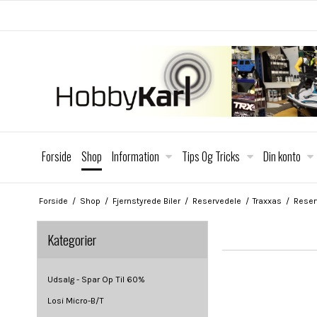
Forside
Shop
Information
Tips Og Tricks
Din konto
Forside
/
Shop
/
Fjernstyrede Biler
/
Reservedele
/
Traxxas
/
Reser
Kategorier
Udsalg - Spar Op Til 60%
Losi Micro-B/T