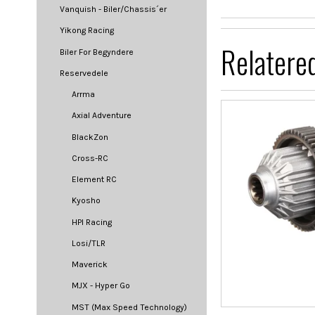
Vanquish - Biler/Chassis´er
Yikong Racing
Relatere
Biler For Begyndere
Reservedele
Arrma
Axial Adventure
BlackZon
Cross-RC
Element RC
Kyosho
HPI Racing
Losi/TLR
Maverick
MJX - Hyper Go
MST (Max Speed Technology)