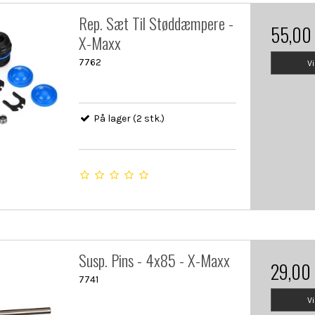
Rep. Sæt Til Støddæmpere -
55,00
X-Maxx
7762
V
På lager (2 stk.)
Susp. Pins - 4x85 - X-Maxx
29,00
7741
V