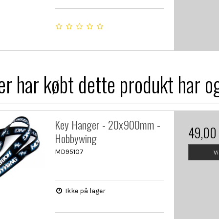
r har købt dette produkt har o
Key Hanger - 20x900mm -
49,00
Hobbywing
MD95107
V
Ikke på lager