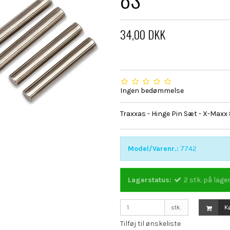
34,00 DKK
Ingen bedømmelse
Traxxas - Hinge Pin Sæt - X-Maxx
Model/Varenr.:
7742
Lagerstatus:
2
stk.
på lage
stk.
K
Tilføj til ønskeliste