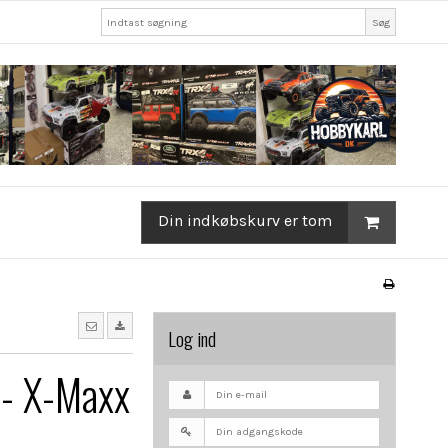
Søg
Din indkøbskurv er tom
Log ind
 - X-Maxx