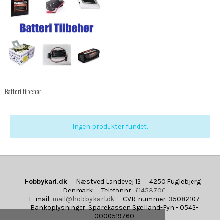
Batteri tilbehør
Ingen produkter fundet.
Hobbykarl.dk
Næstved Landevej 12
4250 Fuglebjerg
Denmark
Telefonnr.
:
61453700
E-mail
:
mail@hobbykarl.dk
CVR-nummer
:
35082107
Bankoplysninger
:
Sparekassen Sjælland-Fyn - 0542-
0000519760