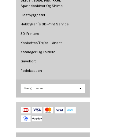
Skruer, Bolte, Møtrikker,
Spændeskiver Og Shims
Plastbyggesæt
Hobbykarl´s 3D-Print Service
3D-Printere
Kasketter/Trøjer + Andet
Kataloger Og Foldere
Gavekort
Rodekassen