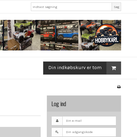
Søg
Din indkøbskurv er tom
Log ind