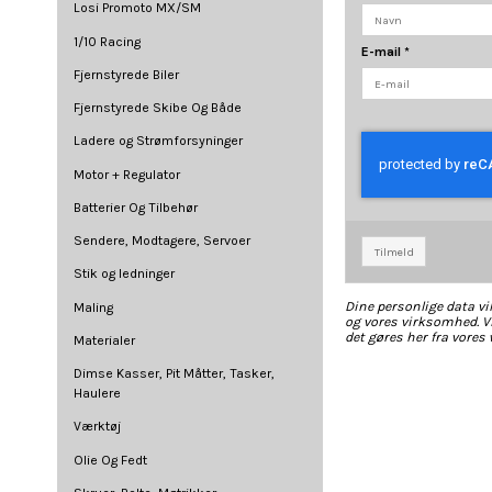
Losi Promoto MX/SM
1/10 Racing
E-mail
*
Fjernstyrede Biler
Fjernstyrede Skibe Og Både
Ladere og Strømforsyninger
Motor + Regulator
Batterier Og Tilbehør
Sendere, Modtagere, Servoer
Tilmeld
Stik og ledninger
Dine personlige data vi
Maling
og vores virksomhed. Vi
det gøres her fra vores 
Materialer
Dimse Kasser, Pit Måtter, Tasker,
Haulere
Værktøj
Olie Og Fedt