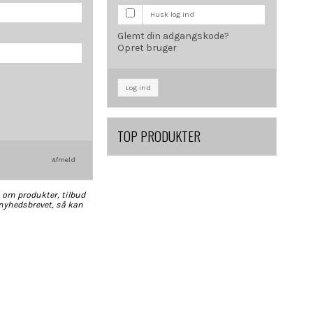
Husk log ind
Glemt din adgangskode?
Opret bruger
Log ind
TOP PRODUKTER
Afmeld
n om produkter, tilbud
 nyhedsbrevet, så kan