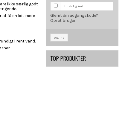
are ikke særlig godt
Husk log ind
hængende.
Glemt din adgangskode?
at få en lidt mere
Opret bruger
Log ind
undigt i rent vand.
ørner.
TOP PRODUKTER