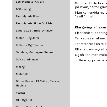
Losi Promoto MX/SM
Grunden til dette er
på lexan, derfor gru
1/10 Racing
Man kan endda male m
”slidt” finish.
Fjernstyrede Biler
Fjernstyrede Skibe Og Både
Klargøring af lexan
Ladere og Strømforsyninger
Efter endt tilpasnin
Motor + Regulator
Tør karossen af med e
Tør efter med en mikr
Batterier Og Tilbehør
Efter afdækning af ru
Sendere, Modtagere, Servoer
Og så kan man male, 
Stik og ledninger
Jo flere lag jo pænere
Maling
Materialer
Dimse Kasser, Pit Måtter, Tasker,
Haulere
Værktøj
Olie Og Fedt