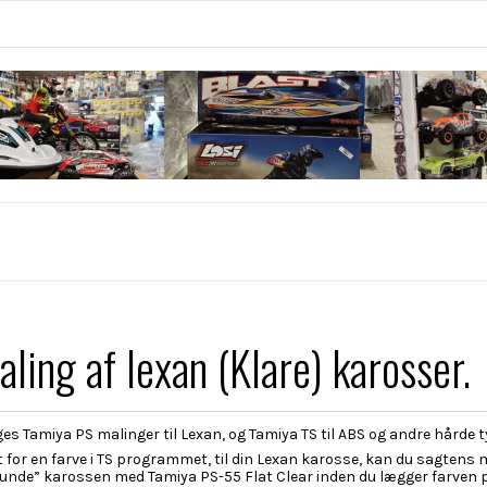
maling af lexan (Klare) karosser.
s Tamiya PS malinger til Lexan, og Tamiya TS til ABS og andre hårde t
et for en farve i TS programmet, til din Lexan karosse, kan du sagtens
runde” karossen med Tamiya PS-55 Flat Clear inden du lægger farven 