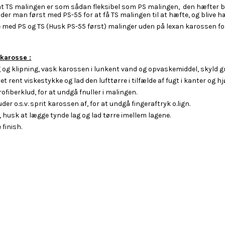
 at TS malingen er som sådan fleksibel som PS malingen, den hæfter b
nder man først med PS-55 for at få TS malingen til at hæfte, og blive 
ed PS og TS (Husk PS-55 først) malinger uden på lexan karossen for 
 karosse :
g og klipning, vask karossen i lunkent vand og opvaskemiddel, skyld gr
t rent viskestykke og lad den lufttørre i tilfælde af fugt i kanter og hj
ofiberklud, for at undgå fnuller i malingen.
der o.s.v. sprit karossen af, for at undgå fingeraftryk o.lign.
husk at lægge tynde lag og lad tørre imellem lagene.
 finish.