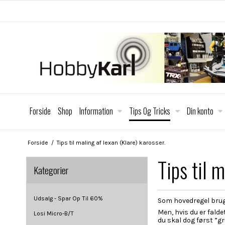
Forside
Shop
Information
Tips Og Tricks
Din konto
Forside
/
Tips til maling af lexan (Klare) karosser.
Tips til 
Kategorier
Udsalg - Spar Op Til 60%
Som hovedregel bruge
Men, hvis du er fald
Losi Micro-B/T
du skal dog først ”g