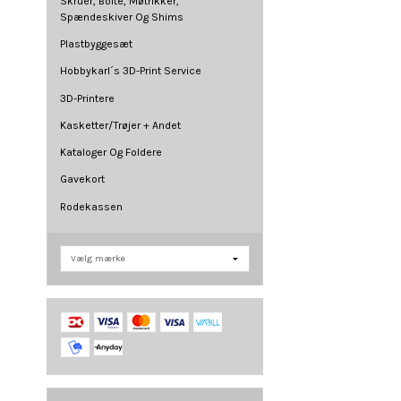
Skruer, Bolte, Møtrikker,
Spændeskiver Og Shims
Plastbyggesæt
Hobbykarl´s 3D-Print Service
3D-Printere
Kasketter/Trøjer + Andet
Kataloger Og Foldere
Gavekort
Rodekassen