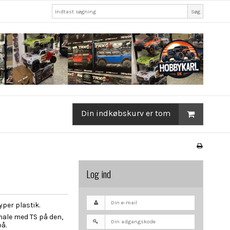
Søg
Din indkøbskurv er tom
Log ind
yper plastik.
 male med TS på den,
på.