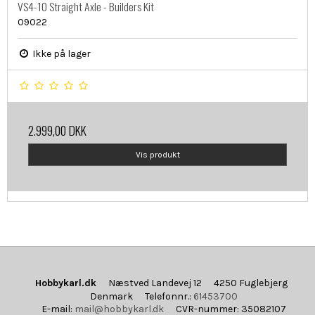
VS4-10 Straight Axle - Builders Kit
09022
Ikke på lager
2.999,00 DKK
Vis produkt
Hobbykarl.dk
Næstved Landevej 12
4250 Fuglebjerg
Denmark
Telefonnr.
:
61453700
E-mail
:
mail@hobbykarl.dk
CVR-nummer
:
35082107