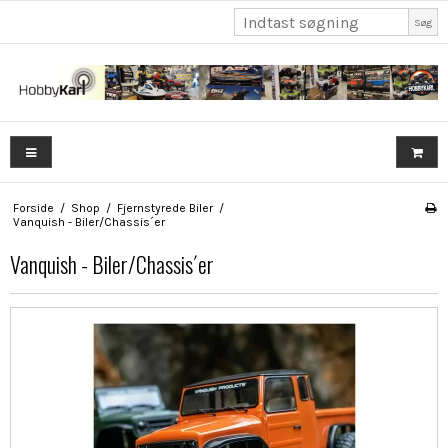
Søg
Forside
/
Shop
/
Fjernstyrede Biler
/
Vanquish - Biler/Chassis´er
Vanquish - Biler/Chassis´er