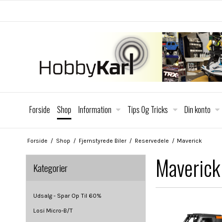
Forside
Shop
Information
Tips Og Tricks
Din konto
Forside
/
Shop
/
Fjernstyrede Biler
/
Reservedele
/
Maverick
Maverick
Kategorier
Udsalg - Spar Op Til 60%
Losi Micro-B/T