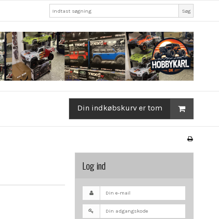
Søg
Din indkøbskurv er tom
Log ind