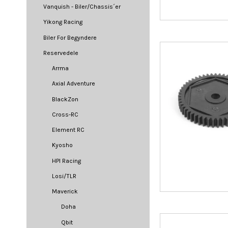
Vanquish - Biler/Chassis´er
Yikong Racing
Biler For Begyndere
Reservedele
Arrma
Axial Adventure
BlackZon
Cross-RC
Element RC
Kyosho
HPI Racing
Losi/TLR
Maverick
Doha
Qbit