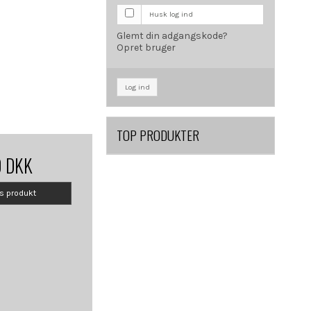
Husk log ind
Glemt din adgangskode?
Opret bruger
Log ind
TOP PRODUKTER
0 DKK
is produkt