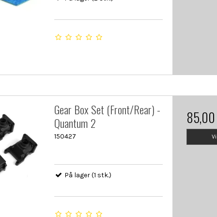
Gear Box Set (Front/Rear) -
85,00
Quantum 2
150427
V
På lager (1 stk.)