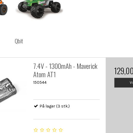
Qbit
7.4V - 1300mAh - Maverick
129,0
Atom AT1
150544
V
På lager (3 stk.)