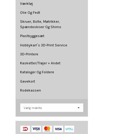
Værktøj
Olie Og Fedt
Skruer, Bolte, Møtrikker,
Spændeskiver Og Shims
Plastbyggesæt
Hobbykarl´s 3D-Print Service
3D-Printere
Kasketter/Trøjer + Andet
Kataloger Og Foldere
Gavekort
Rodekassen