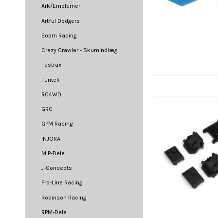
Ark/Emblemer
Artful Dodgers
Boom Racing
Crazy Crawler - Skumindlæg
Fastrax
Furitek
RC4WD
GRC
GPM Racing
INJORA
MIP-Dele
J-Concepts
Pro-Line Racing
Robinson Racing
RPM-Dele