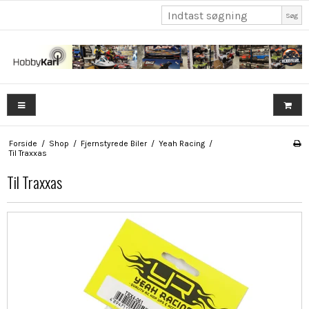
Søg
Forside
/
Shop
/
Fjernstyrede Biler
/
Yeah Racing
/
Til Traxxas
Til Traxxas