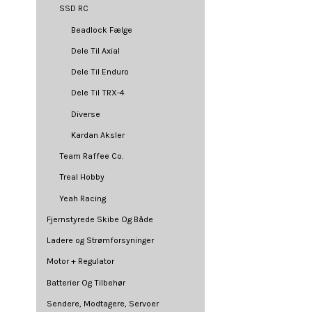
SSD RC
Beadlock Fælge
Dele Til Axial
Dele Til Enduro
Dele Til TRX-4
Diverse
Kardan Aksler
Team Raffee Co.
Treal Hobby
Yeah Racing
Fjernstyrede Skibe Og Både
Ladere og Strømforsyninger
Motor + Regulator
Batterier Og Tilbehør
Sendere, Modtagere, Servoer