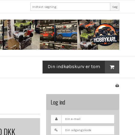
Søg
Din indkøbskurv er tom
Log ind
0 DKK