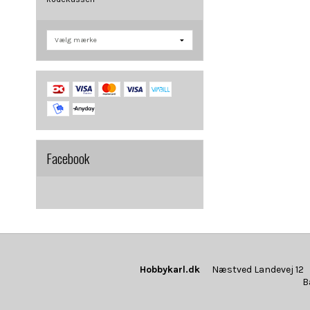
Facebook
Hobbykarl.dk
Næstved Landevej 12
B