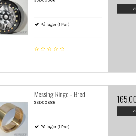
SSD00386
V
På lager (1 Par)
Messing Ringe - Bred
165,0
SSD00388
V
På lager (1 Par)