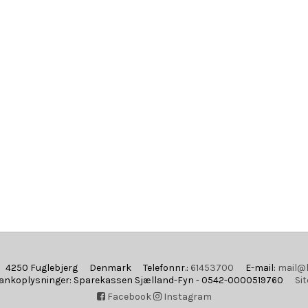
4250 Fuglebjerg
Denmark
Telefonnr.
:
61453700
E-mail
:
mail@
ankoplysninger
:
Sparekassen Sjælland-Fyn - 0542-0000519760
Si
Facebook
Instagram