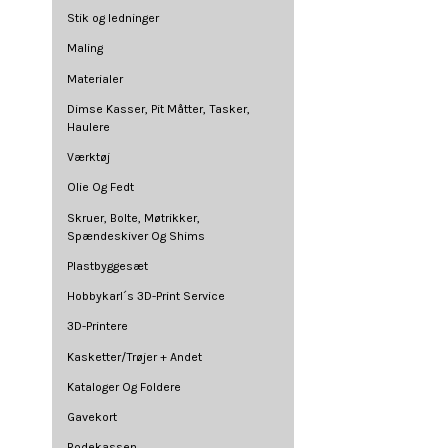
Stik og ledninger
Maling
Materialer
Dimse Kasser, Pit Måtter, Tasker,
Haulere
Værktøj
Olie Og Fedt
Skruer, Bolte, Møtrikker,
Spændeskiver Og Shims
Plastbyggesæt
Hobbykarl´s 3D-Print Service
3D-Printere
Kasketter/Trøjer + Andet
Kataloger Og Foldere
Gavekort
Rodekassen