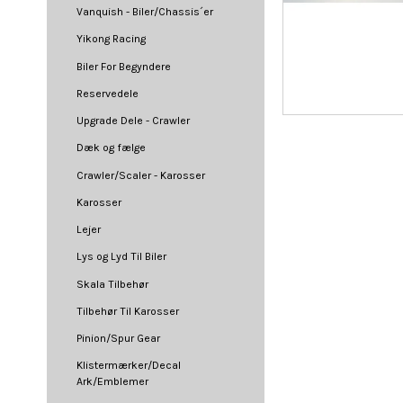
Vanquish - Biler/Chassis´er
Yikong Racing
Biler For Begyndere
Reservedele
Upgrade Dele - Crawler
Dæk og fælge
Crawler/Scaler - Karosser
Karosser
Lejer
Lys og Lyd Til Biler
Skala Tilbehør
Tilbehør Til Karosser
Pinion/Spur Gear
Klistermærker/Decal
Ark/Emblemer