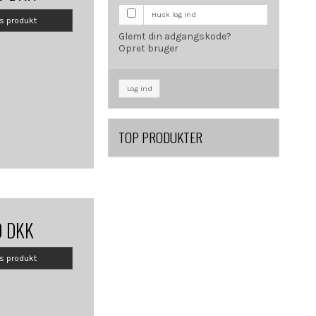
Husk log ind
is produkt
Glemt din adgangskode?
Opret bruger
Log ind
TOP PRODUKTER
0 DKK
is produkt