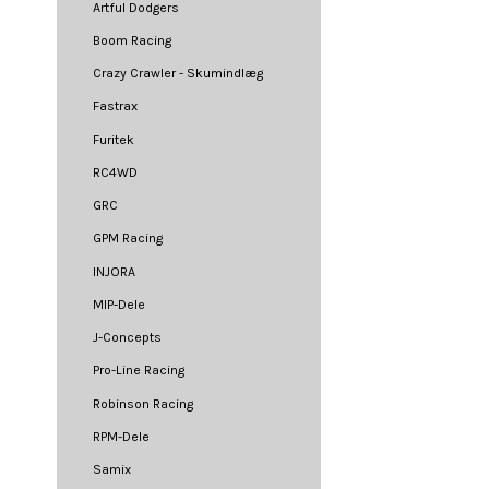
Artful Dodgers
Boom Racing
Crazy Crawler - Skumindlæg
Fastrax
Furitek
RC4WD
GRC
GPM Racing
INJORA
MIP-Dele
J-Concepts
Pro-Line Racing
Robinson Racing
RPM-Dele
Samix