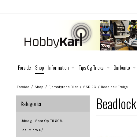
Forside
Shop
Information
Tips Og Tricks
Din konto
Forside
/
Shop
/
Fjernstyrede Biler
/
SSD RC
/
Beadlock Fælge
Beadlock
Kategorier
Udsalg - Spar Op Til 60%
Losi Micro-B/T