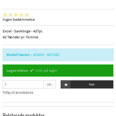
Ingen bedømmelse
Excel - Savklinge - 42Tpi.
42 Tænder pr. Tomme
Model/Varenr.:
30450 - 427362
Lagerstatus:
1
stk.
på lager
stk.
Køb
Tilføj til ønskeliste
Relaterede produkter