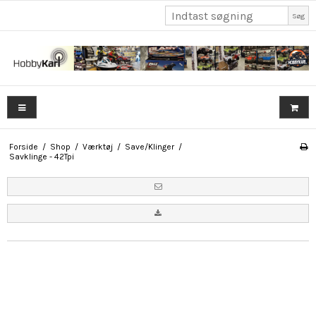
Søg
Forside
/
Shop
/
Værktøj
/
Save/Klinger
/
Savklinge - 42Tpi