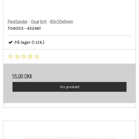
FlexiSander - Dual Grit - 80x30x6mm
T04003 - 452461
På lager (1 stk.)
55,00 DKK
Vis produkt