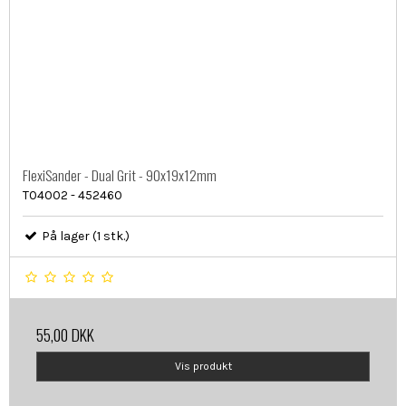
FlexiSander - Dual Grit - 90x19x12mm
T04002 - 452460
På lager (1 stk.)
55,00 DKK
Vis produkt