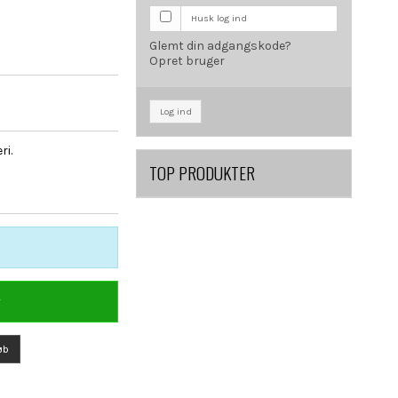
Husk log ind
Glemt din adgangskode?
Opret bruger
Log ind
ri.
TOP PRODUKTER
r
øb