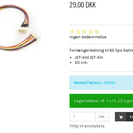
29,00 DKK
Ingen bedømmelse
Forlængerledning til 6S lipo batte
JST-XH/JST-XH.
30 cm.
Model/Varenr.:
B9414
Lagerstatus:
4
stk.
på lage
stk.
K
Tilføj til ønskeliste