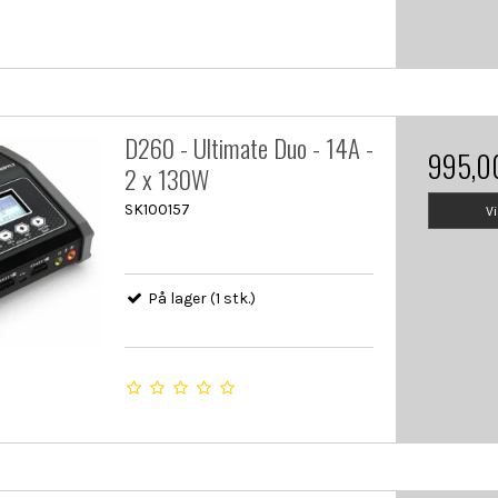
D260 - Ultimate Duo - 14A -
995,0
2 x 130W
SK100157
V
På lager (1 stk.)