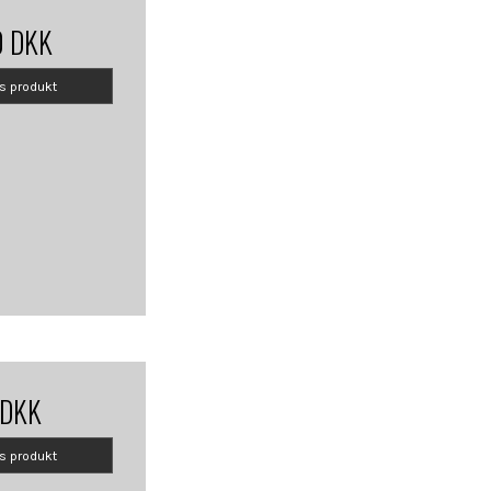
0 DKK
is produkt
 DKK
is produkt