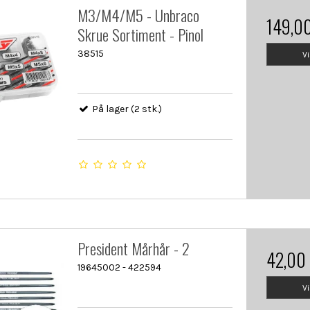
M3/M4/M5 - Unbraco
149,0
Skrue Sortiment - Pinol
38515
V
På lager (2 stk.)
President Mårhår - 2
42,00
19645002 - 422594
V