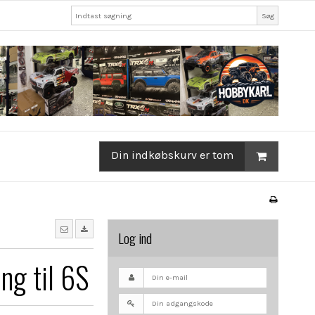
Søg
Din indkøbskurv er tom
Log ind
ng til 6S