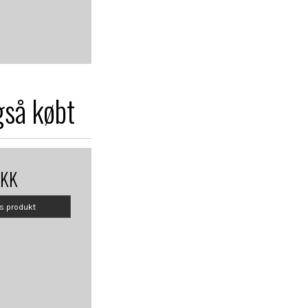
gså købt
DKK
is produkt