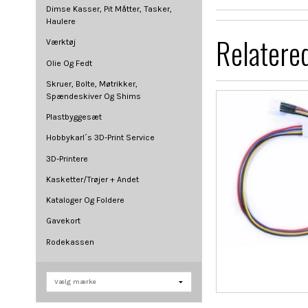
Dimse Kasser, Pit Måtter, Tasker,
Haulere
Relatere
Værktøj
Olie Og Fedt
Skruer, Bolte, Møtrikker,
Spændeskiver Og Shims
Plastbyggesæt
Hobbykarl´s 3D-Print Service
3D-Printere
Kasketter/Trøjer + Andet
Kataloger Og Foldere
Gavekort
Rodekassen