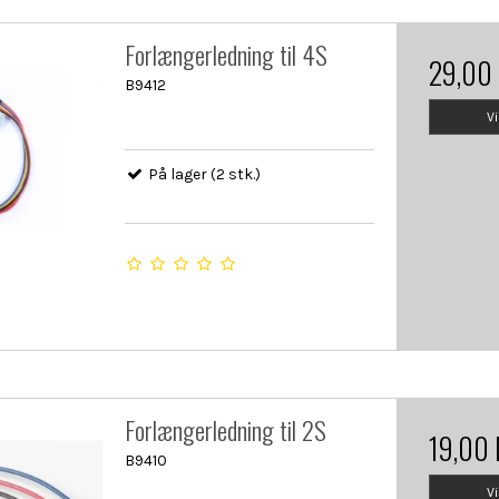
Forlængerledning til 4S
29,00
B9412
V
På lager (2 stk.)
Forlængerledning til 2S
19,00
B9410
V